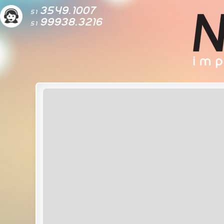
3549.1007
51
99938.3216
51