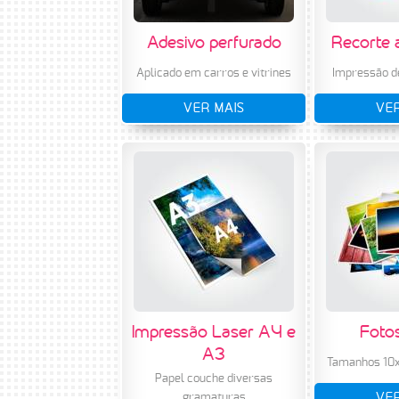
Adesivo perfurado
Recorte a
Aplicado em carros e vitrines
Impressão de
VER MAIS
VER
Impressão Laser A4 e
Foto
A3
Tamanhos 10x
Papel couche diversas
VER
gramaturas