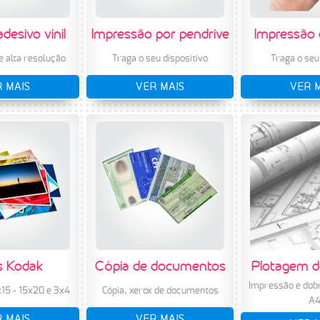
desivo vinil
Impressão por pendrive
Impressão 
 alta resolução
Traga o seu dispositivo
Traga o seu
 MAIS
VER MAIS
VER 
s Kodak
Cópia de documentos
Plotagem d
Impressão e dob
15 - 15x20 e 3x4
Cópia, xerox de documentos
A
 MAIS
VER MAIS