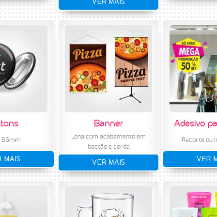
VER MAIS
tons
Banner
Adesivo pa
Lona com acabamento em
e 55mm
Recorte ou 
bastão e corda
 MAIS
VER 
VER MAIS