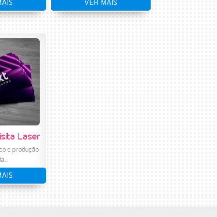
MAIS
VER MAIS
isita Laser
co e produção
da.
MAIS