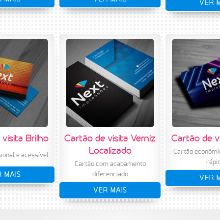
VER 
visita Brilho
Cartão de visita Verniz
Cartão de v
Localizado
Cartão econômi
ional e acessível
rápi
Cartão com acabamento
 MAIS
diferenciado
VER 
VER MAIS