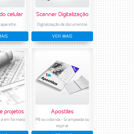
do celular
Scanner Digitalização
 aparelho
Digitalização de documentos
MAIS
VER MAIS
e projetos
Apostilas
ra em formato
PB ou colorida - Grampeada ou
4
espiral