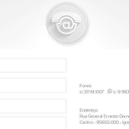
Fones
3549.1007
9 99
51
51
Endereço
Rua General Ernesto Dorne
Centro - 95650-000 - Igre