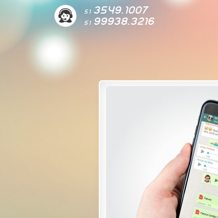
3549.1007
51
99938.3216
51