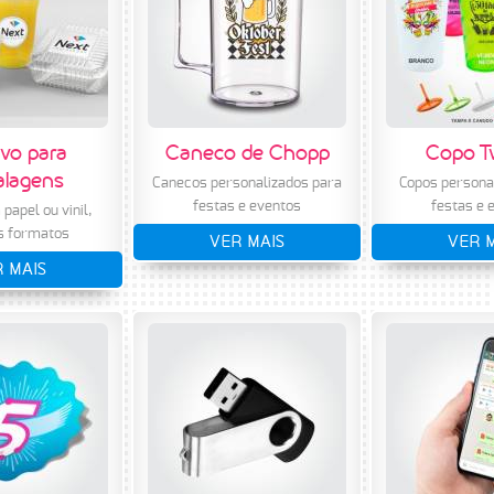
vo para
Caneco de Chopp
Copo T
lagens
Canecos personalizados para
Copos persona
festas e eventos
festas e 
papel ou vinil,
s formatos
VER MAIS
VER 
 MAIS