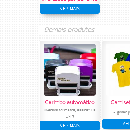
VER MAIS
Demais produtos
Carimbo automático
Camiset
Diversos formatos, assinatura,
Algodão p
CNPJ
VER
VER MAIS