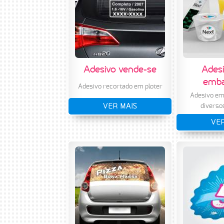
Adesivo vende-se
Adesi
emba
Adesivo recortado em ploter
Adesivo em 
VER MAIS
diverso
VER