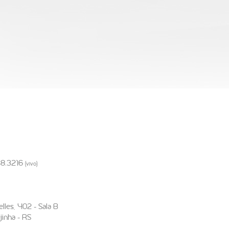
38.3216
(vivo)
lles, 402 - Sala B
jinha - RS